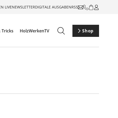
N LIVE
NEWSLETTER
DIGITALE AUSGABEN
RSS
 Tricks
HolzWerkenTV
Shop