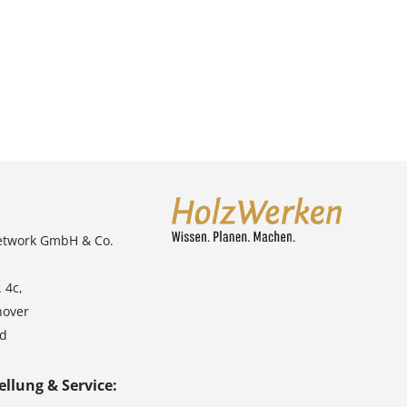
etwork GmbH & Co.
 4c,
nover
nd
ellung & Service: