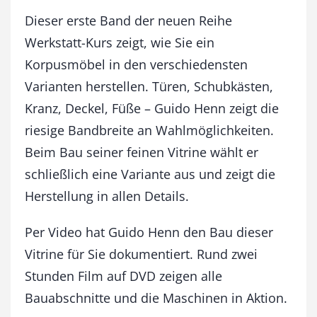
r
s
Dieser erste Band der neuen Reihe
M
Werkstatt-Kurs zeigt, wie Sie ein
ö
Korpusmöbel in den verschiedensten
b
e
Varianten herstellen. Türen, Schubkästen,
l
Kranz, Deckel, Füße – Guido Henn zeigt die
b
a
riesige Bandbreite an Wahlmöglichkeiten.
u
Beim Bau seiner feinen Vitrine wählt er
:
schließlich eine Variante aus und zeigt die
V
i
Herstellung in allen Details.
t
r
Per Video hat Guido Henn den Bau dieser
i
n
Vitrine für Sie dokumentiert. Rund zwei
e
Stunden Film auf DVD zeigen alle
M
Bauabschnitte und die Maschinen in Aktion.
e
n