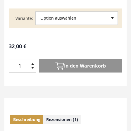
Option auswählen
Variante
32,00
€
In den Warenkorb
T
i
s
c
h
e
M
e
Beschreibung
Rezensionen (1)
n
g