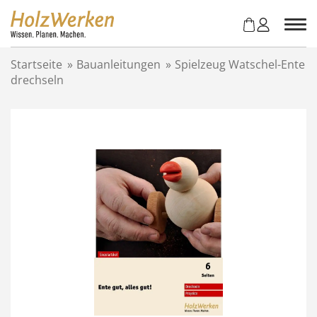
Z
u
m
I
Startseite
»
Bauanleitungen
»
Spielzeug Watschel-Ente
n
drechseln
h
a
l
t
s
p
r
i
n
g
e
n