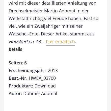
M
wird mit dieser detaillierten Anleitung von
e
Drechselmeister Martin Adomat in der
n
g
Werkstatt richtig viel Freude haben. Fast so
e
viel, wie ein Zweijähriger mit seiner
Watschel-Ente. Dieser Artikel stammt aus
HolzWerken
43 –
hier erhältlich
.
Details
Seiten
: 6
Erscheinungsjahr
: 2013
Best.-Nr.
HWEA_03700
Produktart:
Download
Autor:
Duhme, Adomat