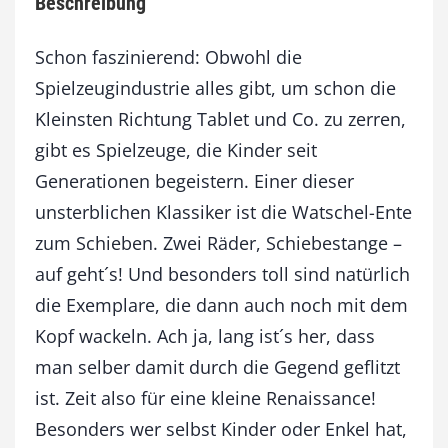
Beschreibung
t
s
c
Schon faszinierend: Obwohl die
h
Spielzeugindustrie alles gibt, um schon die
e
Kleinsten Richtung Tablet und Co. zu zerren,
l
-
gibt es Spielzeuge, die Kinder seit
E
Generationen begeistern. Einer dieser
n
t
unsterblichen Klassiker ist die Watschel-Ente
e
zum Schieben. Zwei Räder, Schiebestange –
d
auf geht´s! Und besonders toll sind natürlich
r
e
die Exemplare, die dann auch noch mit dem
c
Kopf wackeln. Ach ja, lang ist´s her, dass
h
s
man selber damit durch die Gegend geflitzt
e
ist. Zeit also für eine kleine Renaissance!
l
n
Besonders wer selbst Kinder oder Enkel hat,