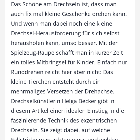
a
Das Schöne am Drechseln ist, dass man
u
auch fix mal kleine Geschenke drehen kann.
p
Und wenn man dabei noch eine kleine
e
M
Drechsel-Herausforderung für sich selbst
e
herausholen kann, umso besser. Mit der
n
g
Spielzeug-Raupe schafft man in kurzer Zeit
e
ein tolles Mitbringsel für Kinder. Einfach nur
Runddrehen reicht hier aber nicht: Das
kleine Tierchen entsteht durch ein
mehrmaliges Versetzen der Drehachse.
Drechselkünstlerin Helga Becker gibt in
diesem Artikel einen idealen Einstieg in die
faszinierende Technik des exzentrischen
Drechseln. Sie zeigt dabei, auf welche
Fallstricke man achten muss und welche