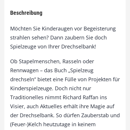
d
r
Beschreibung
e
c
h
Möchten Sie Kinderaugen vor Begeisterung
s
strahlen sehen? Dann zaubern Sie doch
e
Spielzeuge von Ihrer Drechselbank!
l
n
M
Ob Stapelmenschen, Rasseln oder
e
Rennwagen – das Buch „Spielzeug
n
g
drechseln“ bietet eine Fülle von Projekten für
e
Kinderspielzeuge. Doch nicht nur
Traditionelles nimmt Richard Raffan ins
Visier, auch Aktuelles erhält ihre Magie auf
der Drechselbank. So dürfen Zauberstab und
(Feuer-)Kelch heutzutage in keinem