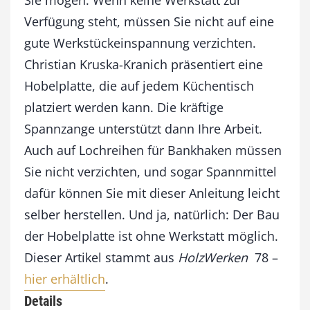
k
Verfügung steht, müssen Sie nicht auf eine
)
P
gute Werkstückeinspannung verzichten.
l
Christian Kruska-Kranich präsentiert eine
a
t
Hobelplatte, die auf jedem Küchentisch
t
platziert werden kann. Die kräftige
e
Spannzange unterstützt dann Ihre Arbeit.
M
e
Auch auf Lochreihen für Bankhaken müssen
n
Sie nicht verzichten, und sogar Spannmittel
g
e
dafür können Sie mit dieser Anleitung leicht
selber herstellen. Und ja, natürlich: Der Bau
der Hobelplatte ist ohne Werkstatt möglich.
Dieser Artikel stammt aus
HolzWerken
78 –
hier erhältlich
.
Details