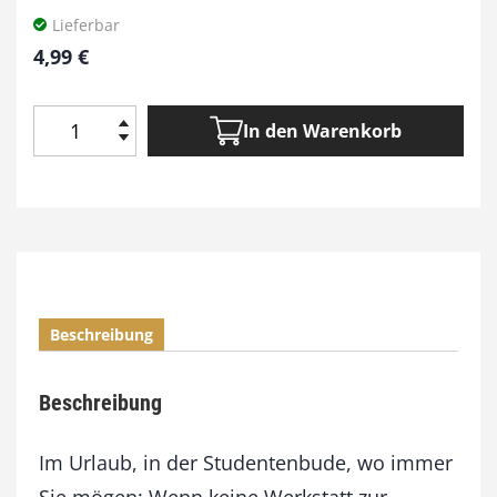
Lieferbar
4,99
€
In den Warenkorb
M
i
n
i
-
H
o
b
Beschreibung
e
l
-
Beschreibung
(
b
a
Im Urlaub, in der Studentenbude, wo immer
n
Sie mögen: Wenn keine Werkstatt zur