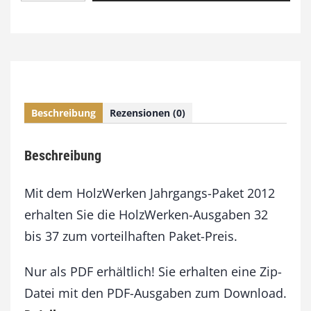
o
l
z
W
e
r
k
Beschreibung
Rezensionen (0)
e
n
J
Beschreibung
a
h
r
Mit dem HolzWerken Jahrgangs-Paket 2012
g
erhalten Sie die HolzWerken-Ausgaben 32
a
bis 37 zum vorteilhaften Paket-Preis.
n
g
s
Nur als PDF erhältlich! Sie erhalten eine Zip-
-
Datei mit den PDF-Ausgaben zum Download.
P