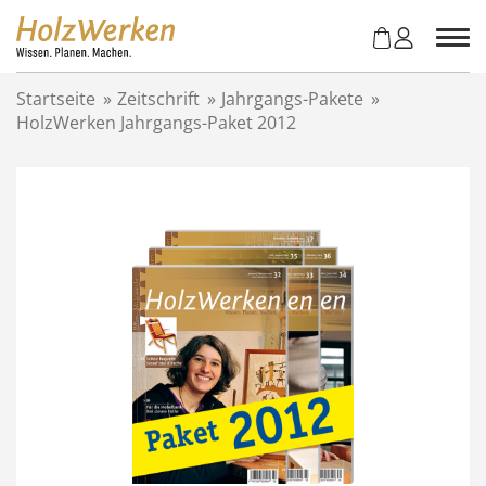
Z
u
m
I
Startseite
»
Zeitschrift
»
Jahrgangs-Pakete
»
n
HolzWerken Jahrgangs-Paket 2012
h
a
l
t
s
p
r
i
n
g
e
n