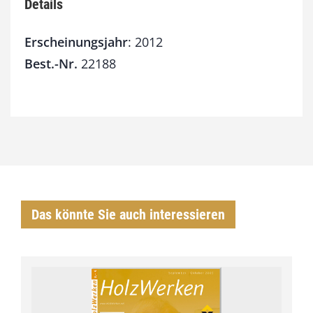
a
Details
k
e
Erscheinungsjahr
: 2012
t
Best.-Nr.
22188
2
0
1
2
[
D
i
g
i
t
Das könnte Sie auch interessieren
a
l
]
M
e
n
g