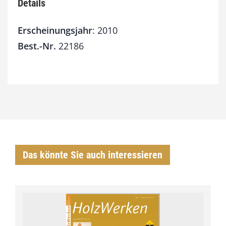
a
Details
k
e
Erscheinungsjahr
: 2010
t
Best.-Nr.
22186
2
0
1
0
[
D
i
g
i
t
Das könnte Sie auch interessieren
a
l
]
M
e
n
g