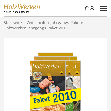
Z
u
m
I
Startseite
»
Zeitschrift
»
Jahrgangs-Pakete
»
n
HolzWerken Jahrgangs-Paket 2010
h
a
l
t
s
p
r
i
n
g
e
n