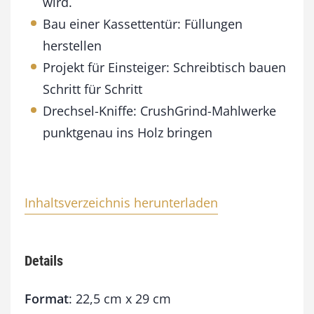
wird.
0
M
Bau einer Kassettentür: Füllungen
e
herstellen
n
g
Projekt für Einsteiger: Schreibtisch bauen
e
Schritt für Schritt
Drechsel-Kniffe: CrushGrind-Mahlwerke
punktgenau ins Holz bringen
Inhaltsverzeichnis herunterladen
Details
Format
: 22,5 cm x 29 cm