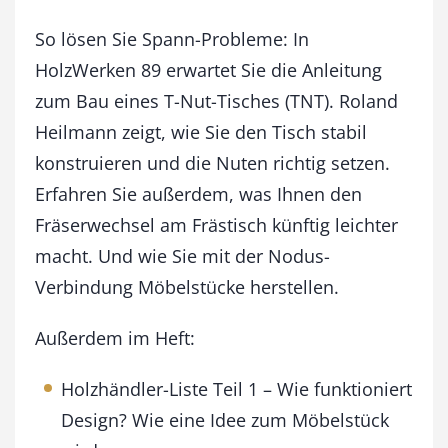
N
o
So lösen Sie Spann-Probleme: In
v
HolzWerken 89 erwartet Sie die Anleitung
e
zum Bau eines T-Nut-Tisches (TNT). Roland
m
b
Heilmann zeigt, wie Sie den Tisch stabil
e
konstruieren und die Nuten richtig setzen.
r
/
Erfahren Sie außerdem, was Ihnen den
D
Fräserwechsel am Frästisch künftig leichter
e
macht. Und wie Sie mit der Nodus-
z
e
Verbindung Möbelstücke herstellen.
m
b
Außerdem im Heft:
e
r
2
Holzhändler-Liste Teil 1 – Wie funktioniert
0
Design? Wie eine Idee zum Möbelstück
2