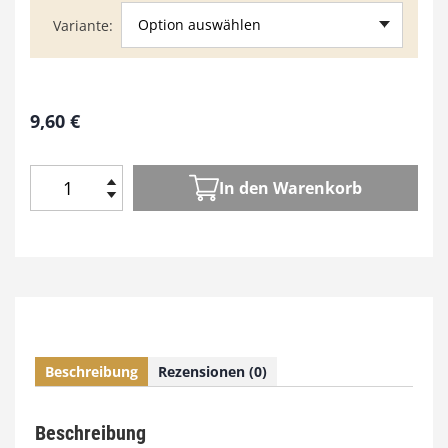
Option auswählen
Variante
9,60
€
In den Warenkorb
H
o
l
z
W
e
r
k
Beschreibung
Rezensionen (0)
e
n
8
Beschreibung
9