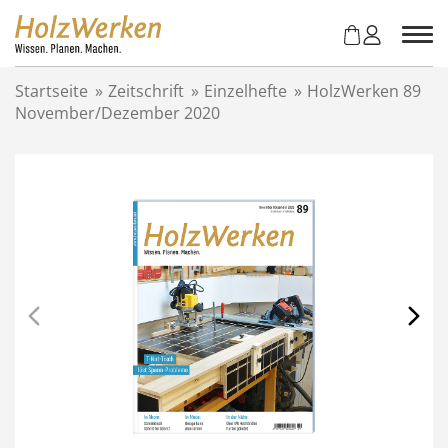
Z
u
m
I
Startseite
»
Zeitschrift
»
Einzelhefte
»
HolzWerken 89
n
November/Dezember 2020
h
a
l
t
s
p
r
i
n
g
e
n