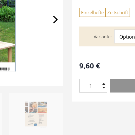
Einzelhefte
Zeitschrift
Option
Variante
9,60
€
H
o
l
z
W
e
r
k