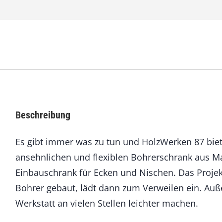
e
n
8
7
J
u
l
i
/
A
Beschreibung
u
g
Es gibt immer was zu tun und HolzWerken 87 biete
u
s
ansehnlichen und flexiblen Bohrerschrank aus Ma
t
Einbauschrank für Ecken und Nischen. Das Proje
2
0
Bohrer gebaut, lädt dann zum Verweilen ein. Au
2
Werkstatt an vielen Stellen leichter machen.
0
M