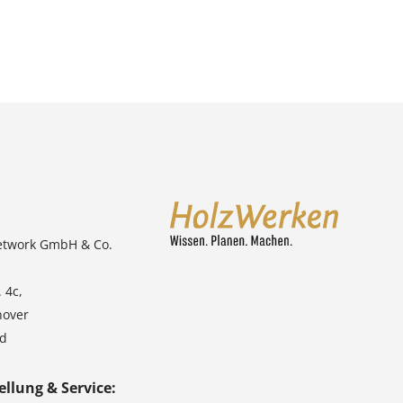
etwork GmbH & Co.
 4c,
nover
nd
ellung & Service: