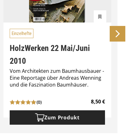
Einzelhefte
HolzWerken 22 Mai/Juni
2010
Vom Architekten zum Baumhausbauer -
H
Eine Reportage über Andreas Wenning
M
und die Faszination Baumhäuser.
d
8,50
€
(0)
Zum Produkt