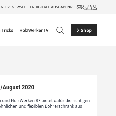
N LIVE
NEWSLETTER
DIGITALE AUSGABEN
RSS
 Tricks
HolzWerkenTV
Shop
i/August 2020
n und HolzWerken 87 bietet dafür die richtigen
sehnlichen und flexiblen Bohrerschrank aus