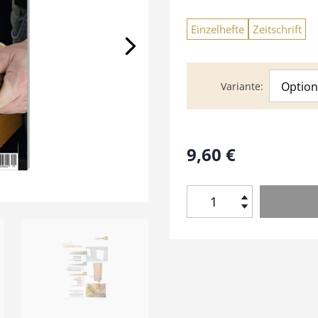
Einzelhefte
Zeitschrift
Option
Variante
9,60
€
H
o
l
z
W
e
r
k