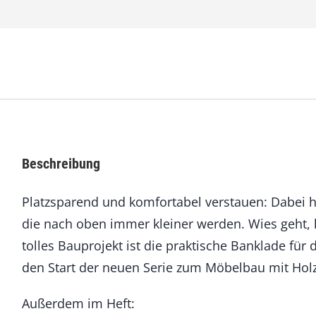
e
n
7
1
M
ä
r
z
/
A
Beschreibung
p
r
Platzsparend und komfortabel verstauen: Dabei 
i
l
die nach oben immer kleiner werden. Wies geht, 
2
tolles Bauprojekt ist die praktische Banklade für
0
1
den Start der neuen Serie zum Möbelbau mit Hol
8
M
Außerdem im Heft:
e