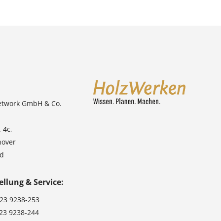
etwork GmbH & Co.
 4c,
nover
nd
ellung & Service:
123 9238-253
123 9238-244