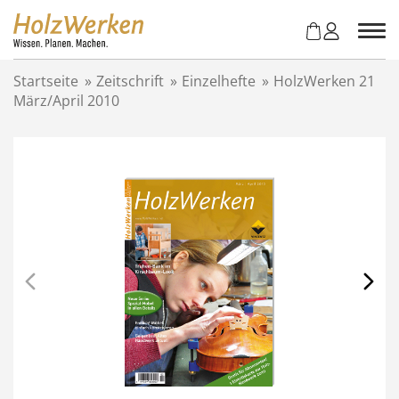
Z
u
m
I
Startseite
»
Zeitschrift
»
Einzelhefte
»
HolzWerken 21
n
März/April 2010
h
a
l
t
s
p
r
i
n
g
e
n