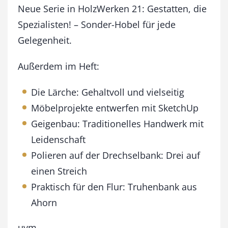
ä
Neue Serie in HolzWerken 21: Gestatten, die
r
Spezialisten! – Sonder-Hobel für jede
z
Gelegenheit.
/
A
p
Außerdem im Heft:
r
i
Die Lärche: Gehaltvoll und vielseitig
l
Möbelprojekte entwerfen mit SketchUp
2
0
Geigenbau: Traditionelles Handwerk mit
1
Leidenschaft
0
M
Polieren auf der Drechselbank: Drei auf
e
einen Streich
n
g
Praktisch für den Flur: Truhenbank aus
e
Ahorn
uvm …