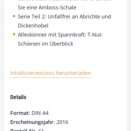
1
Sie eine Amboss-Schale
6
M
Serie Teil 2: Unfallfrei an Abrichte und
e
Dickenhobel
n
g
Alleskönner mit Spannkraft: T-Nut-
e
Schienen im Überblick
Inhaltsverzeichnis herunterladen
Details
Format
: DIN A4
Erscheinungsjahr
: 2016