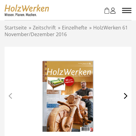
Z
u
m
I
Startseite
»
Zeitschrift
»
Einzelhefte
»
HolzWerken 61
n
November/Dezember 2016
h
a
l
t
s
p
r
i
n
g
e
n