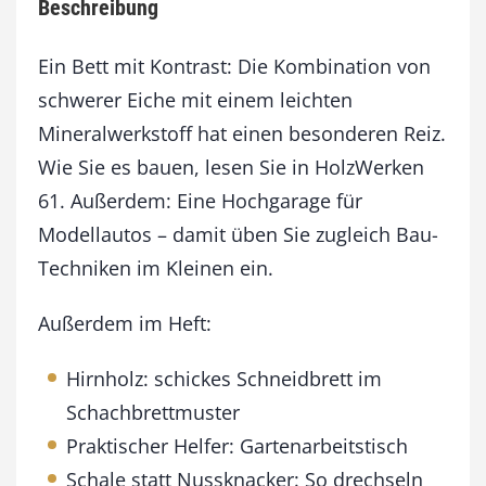
Beschreibung
1
N
o
Ein Bett mit Kontrast: Die Kombination von
v
schwerer Eiche mit einem leichten
e
Mineralwerkstoff hat einen besonderen Reiz.
m
b
Wie Sie es bauen, lesen Sie in HolzWerken
e
61. Außerdem: Eine Hochgarage für
r
/
Modellautos – damit üben Sie zugleich Bau-
D
Techniken im Kleinen ein.
e
z
Außerdem im Heft:
e
m
b
Hirnholz: schickes Schneidbrett im
e
Schachbrettmuster
r
2
Praktischer Helfer: Gartenarbeitstisch
0
Schale statt Nussknacker: So drechseln