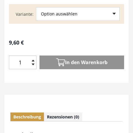
Option auswählen
Variante
9,60
€
In den Warenkorb
H
o
l
z
W
e
r
k
Beschreibung
Rezensionen (0)
e
n
6