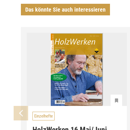
Das könnte Sie auch interessieren
Einzelhefte
HolzWerken 16 Mai/Juni