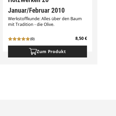
Januar/Februar 2010
Werkstoffkunde: Alles über den Baum
S
mit Tradition - die Olive.
n
S
8,50
€
(0)
Zum Produkt