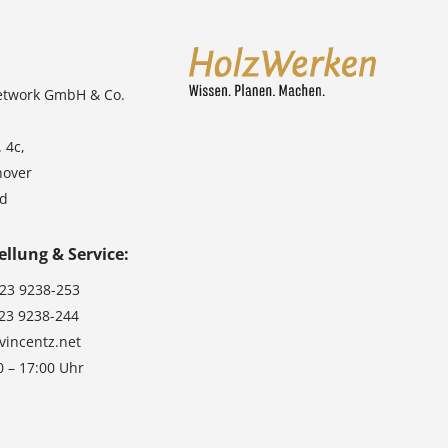
etwork GmbH & Co.
 4c,
nover
nd
ellung & Service:
123 9238-253
123 9238-244
vincentz.net
0 – 17:00 Uhr