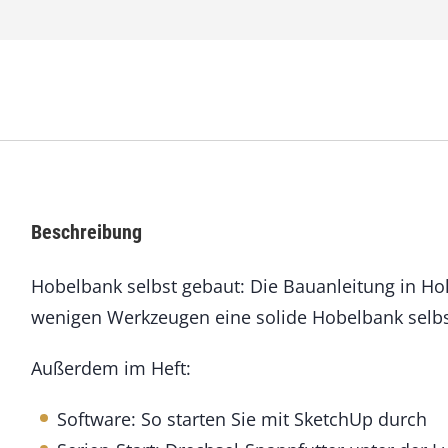
e
n
5
3
J
u
l
i
/
A
Beschreibung
u
g
Hobelbank selbst gebaut: Die Bauanleitung in Hol
u
s
wenigen Werkzeugen eine solide Hobelbank selbst
t
2
Außerdem im Heft:
0
1
5
Software: So starten Sie mit SketchUp durch
M