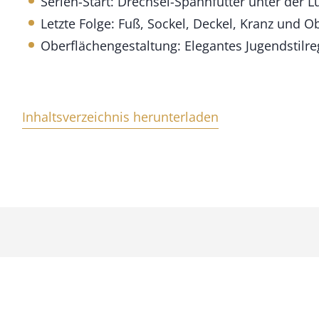
Serien-Start: Drechsel-Spannfutter unter der L
e
Letzte Folge: Fuß, Sockel, Deckel, Kranz und 
n
g
Oberflächengestaltung: Elegantes Jugendstilre
e
Inhaltsverzeichnis herunterladen