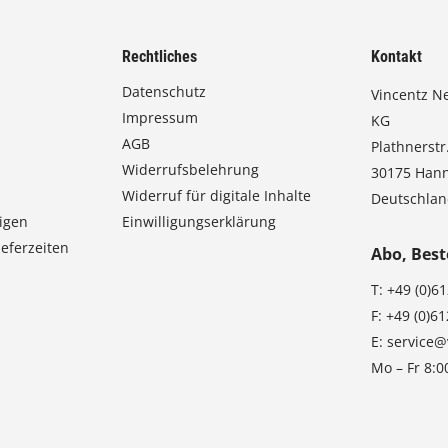
Rechtliches
Kontakt
Datenschutz
Vincentz N
Impressum
KG
AGB
Plathnerstr.
Widerrufsbelehrung
30175 Han
Widerruf für digitale Inhalte
Deutschla
igen
Einwilligungserklärung
eferzeiten
Abo, Best
T:
+49 (0)6
F:
+49 (0)6
E:
service@
Mo – Fr 8:0