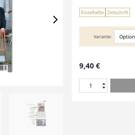
Einzelhefte
Zeitschrift
Option
Variante
9,40
€
H
o
l
z
W
e
r
k