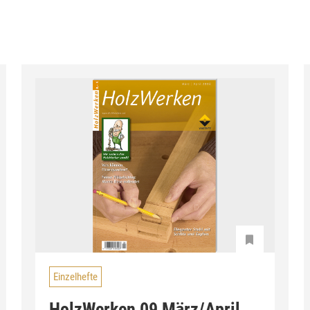
Einzelhefte
HolzWerken 09 März/April