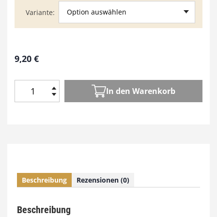
Option auswählen
Variante
9,20
€
In den Warenkorb
H
o
l
z
W
e
r
k
Beschreibung
Rezensionen (0)
e
n
4
Beschreibung
7