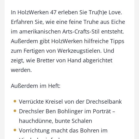
J
u
In HolzWerken 47 erleben Sie Tru(h)e Love.
l
Erfahren Sie, wie eine feine Truhe aus Eiche
i
im amerikanischen Arts-Crafts-Stil entsteht.
/
A
Außerdem gibt HolzWerken hilfreiche Tipps
u
zum Fertigen von Werkzeugstielen. Und
g
u
zeigt, wie Bretter von Hand abgerichtet
s
werden.
t
2
Außerdem im Heft:
0
1
4
Verrückte Kreisel von der Drechselbank
M
Drechsler Ben Bohlinger im Porträt –
e
n
hauchdünne, bunte Schalen
g
Vorrichtung macht das Bohren im
e