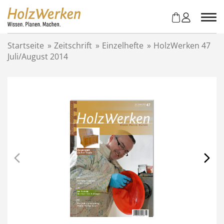
Z
u
m
I
Startseite
»
Zeitschrift
»
Einzelhefte
»
HolzWerken 47
n
Juli/August 2014
h
a
l
t
s
p
r
i
n
g
e
n