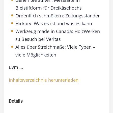
Gehen Sie stiften: Messlatte in
0
Bleistiftform für Dreikäsehochs
1
Ordentlich schmökern: Zeitungsständer
2
M
Hickory: Was es ist und was es kann
e
Werkzeug made in Canada: HolzWerken
n
g
zu Besuch bei Veritas
e
Alles über Streichmaße: Viele Typen –
viele Möglichkeiten
uvm …
Inhaltsverzeichnis herunterladen
Details