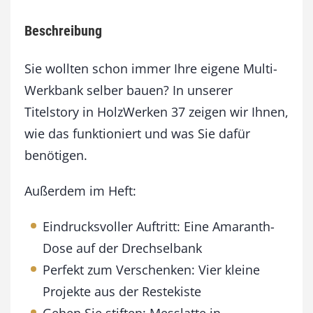
n
3
Beschreibung
7
N
o
Sie wollten schon immer Ihre eigene Multi-
v
Werkbank selber bauen? In unserer
e
Titelstory in HolzWerken 37 zeigen wir Ihnen,
m
b
wie das funktioniert und was Sie dafür
e
benötigen.
r
/
D
Außerdem im Heft:
e
z
Eindrucksvoller Auftritt: Eine Amaranth-
e
Dose auf der Drechselbank
m
b
Perfekt zum Verschenken: Vier kleine
e
Projekte aus der Restekiste
r
2