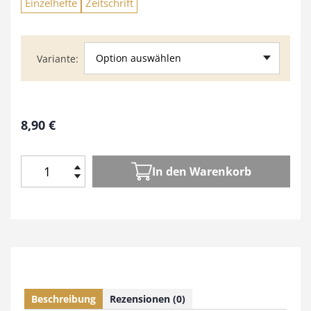
Einzelhefte
Zeitschrift
Option auswählen
Variante
8,90
€
In den Warenkorb
H
o
l
z
W
e
r
k
Beschreibung
Rezensionen (0)
e