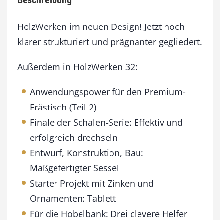
Beschreibung
2
J
a
HolzWerken im neuen Design! Jetzt noch
n
klarer strukturiert und prägnanter gegliedert.
u
a
Außerdem in HolzWerken 32:
r
/
F
Anwendungspower für den Premium-
e
Frästisch (Teil 2)
b
Finale der Schalen-Serie: Effektiv und
r
u
erfolgreich drechseln
a
Entwurf, Konstruktion, Bau:
r
2
Maßgefertigter Sessel
0
Starter Projekt mit Zinken und
1
2
Ornamenten: Tablett
M
Für die Hobelbank: Drei clevere Helfer
e