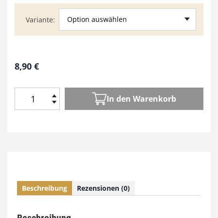
Option auswählen
Variante
8,90
€
In den Warenkorb
H
o
l
z
W
e
r
k
Beschreibung
Rezensionen (0)
e
n
3