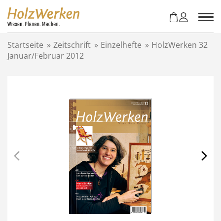
Z
u
m
I
Startseite
»
Zeitschrift
»
Einzelhefte
»
HolzWerken 32
n
Januar/Februar 2012
h
a
l
t
s
p
r
i
n
g
e
n