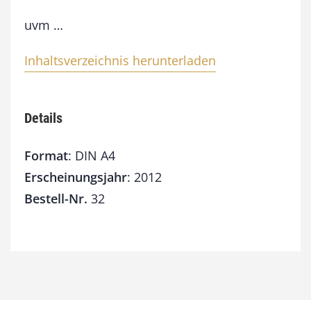
n
uvm …
g
e
Inhaltsverzeichnis herunterladen
Details
Format
: DIN A4
Erscheinungsjahr
: 2012
Bestell-Nr.
32