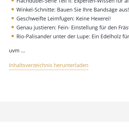
Flachdübel-Serie Teil II: Experten-Wissen für al
r
Winkel-Schnitte: Bauen Sie Ihre Bandsäge aus!
2
0
Geschweifte Leimfugen: Keine Hexerei!
1
Genau justieren: Fein- Einstellung für den Fräs
2
M
Rio-Palisander unter der Lupe: Ein Edelholz für
e
n
uvm …
g
e
Inhaltsverzeichnis herunterladen