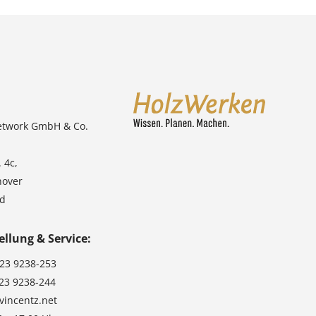
etwork GmbH & Co.
 4c,
nover
nd
ellung & Service:
123 9238-253
123 9238-244
vincentz.net