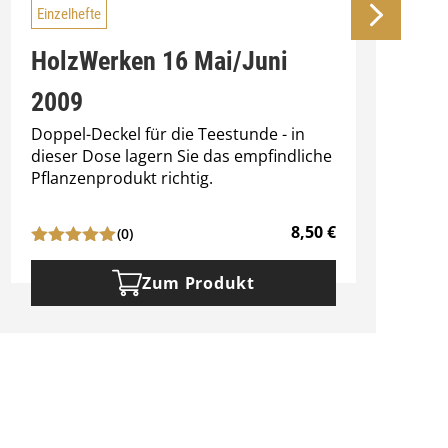
Einzelhefte
HolzWerken 16 Mai/Juni
2009
Doppel-Deckel für die Teestunde - in
E
dieser Dose lagern Sie das empfindliche
L
Pflanzenprodukt richtig.
P
"
8,50
€
(0)
Zum Produkt