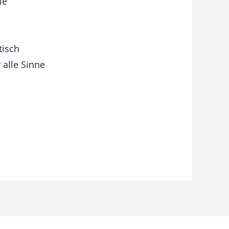
le
tisch
 alle Sinne