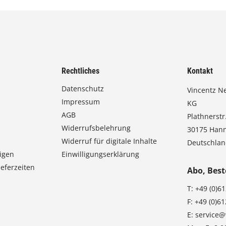
Rechtliches
Kontakt
Datenschutz
Vincentz N
Impressum
KG
AGB
Plathnerstr.
Widerrufsbelehrung
30175 Han
Widerruf für digitale Inhalte
Deutschla
igen
Einwilligungserklärung
eferzeiten
Abo, Best
T:
+49 (0)6
F:
+49 (0)6
E:
service@