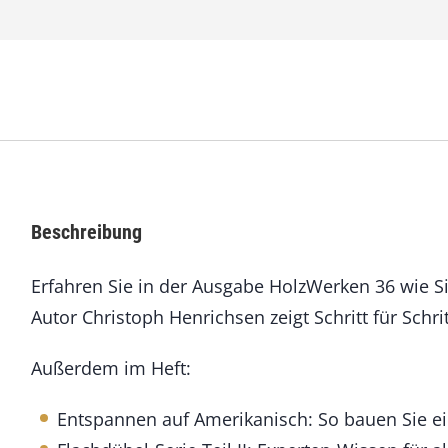
e
n
3
6
S
e
p
t
e
m
Beschreibung
b
e
Erfahren Sie in der Ausgabe HolzWerken 36 wie S
r
/
Autor Christoph Henrichsen zeigt Schritt für Schri
O
k
Außerdem im Heft:
t
o
b
Entspannen auf Amerikanisch: So bauen Sie ei
e