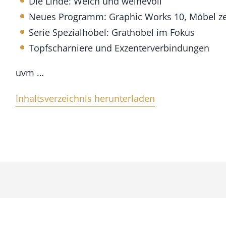
Die Linde: Weich und weihevoll
n
Neues Programm: Graphic Works 10, Möbel z
g
e
Serie Spezialhobel: Grathobel im Fokus
Topfscharniere und Exzenterverbindungen
uvm …
Inhaltsverzeichnis herunterladen