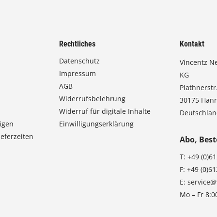
Rechtliches
Kontakt
Datenschutz
Vincentz N
Impressum
KG
AGB
Plathnerstr.
Widerrufsbelehrung
30175 Han
Widerruf für digitale Inhalte
Deutschla
igen
Einwilligungserklärung
eferzeiten
Abo, Best
T:
+49 (0)6
F:
+49 (0)6
E:
service@
Mo – Fr 8:0