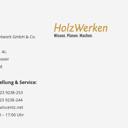
4
,
0
0
€
etwork GmbH & Co.
b
i
 4c,
s
nover
9
nd
3
,
0
ellung & Service:
0
123 9238-253
€
123 9238-244
vincentz.net
0 – 17:00 Uhr