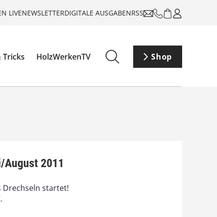
N LIVE
NEWSLETTER
DIGITALE AUSGABEN
RSS
 Tricks
HolzWerkenTV
Shop
i/August 2011
 Drechseln startet!
.