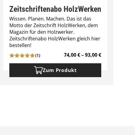
Zeitschriftenabo HolzWerken
Wissen. Planen. Machen. Das ist das
Motto der Zeitschrift HolzWerken, dem
W
Magazin für den Holzwerker.
m
Zeitschriftenabo HolzWerken gleich hier
bestellen!
P
74,00
€
–
93,00
€
(1)
r
e
Zum Produkt
i
s
s
p
a
n
n
e
:
7