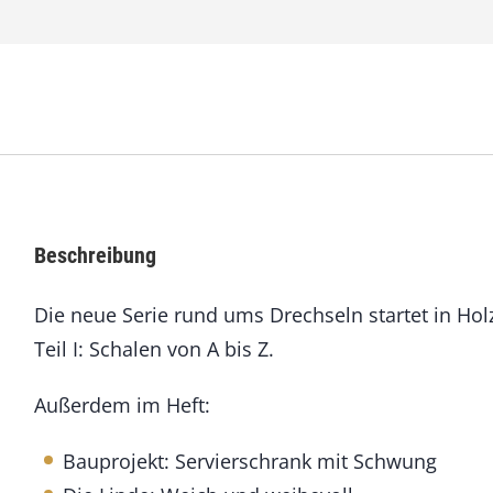
n
2
9
J
u
l
i
/
A
u
Beschreibung
g
u
Die neue Serie rund ums Drechseln startet in Ho
s
t
Teil I: Schalen von A bis Z.
2
0
Außerdem im Heft:
1
1
M
Bauprojekt: Servierschrank mit Schwung
e