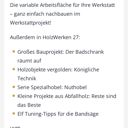
ä
Die variable Arbeitsfläche für Ihre Werkstatt
r
– ganz einfach nachbauen im
z
Werkstattprojekt!
/
A
p
Außerdem in HolzWerken 27:
r
i
Großes Bauprojekt: Der Badschrank
l
räumt auf
2
0
Holzobjekte vergolden: Königliche
1
Technik
1
M
Serie Spezialhobel: Nuthobel
e
Kleine Projekte aus Abfallholz: Reste sind
n
g
das Beste
e
Elf Tuning-Tipps für die Bandsäge
uvm …