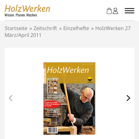
Z
u
m
I
Startseite
»
Zeitschrift
»
Einzelhefte
»
HolzWerken 27
n
März/April 2011
h
a
l
t
s
p
r
i
n
g
e
n