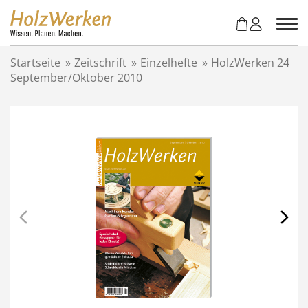
Z
u
m
I
Startseite
»
Zeitschrift
»
Einzelhefte
»
HolzWerken 24
n
September/Oktober 2010
h
a
l
t
s
p
r
i
n
g
e
n