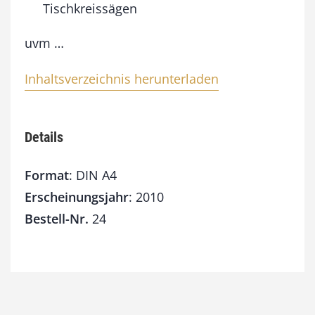
M
Tischkreissägen
e
n
uvm …
g
e
Inhaltsverzeichnis herunterladen
Details
Format
: DIN A4
Erscheinungsjahr
: 2010
Bestell-Nr.
24