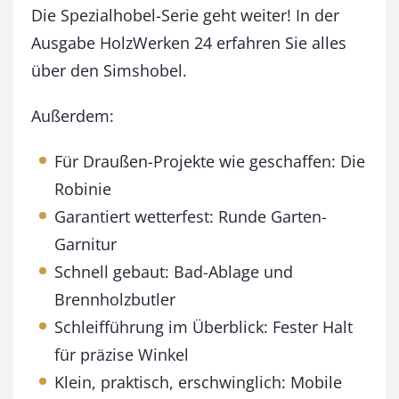
e
Die Spezialhobel-Serie geht weiter! In der
p
Ausgabe HolzWerken 24 erfahren Sie alles
t
über den Simshobel.
e
m
b
Außerdem:
e
r
Für Draußen-Projekte wie geschaffen: Die
/
Robinie
O
k
Garantiert wetterfest: Runde Garten-
t
Garnitur
o
b
Schnell gebaut: Bad-Ablage und
e
Brennholzbutler
r
2
Schleifführung im Überblick: Fester Halt
0
für präzise Winkel
1
Klein, praktisch, erschwinglich: Mobile
0