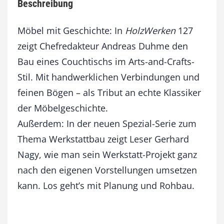
Beschreibung
2
7
M
Möbel mit Geschichte: In
HolzWerken
127
ä
zeigt Chefredakteur Andreas Duhme den
r
Bau eines Couchtischs im Arts-and-Crafts-
z
/
Stil. Mit handwerklichen Verbindungen und
A
feinen Bögen – als Tribut an echte Klassiker
p
r
der Möbelgeschichte.
i
Außerdem: In der neuen Spezial-Serie zum
l
Thema Werkstattbau zeigt Leser Gerhard
2
0
Nagy, wie man sein Werkstatt-Projekt ganz
2
nach den eigenen Vorstellungen umsetzen
6
M
kann. Los geht’s mit Planung und Rohbau.
e
n
g