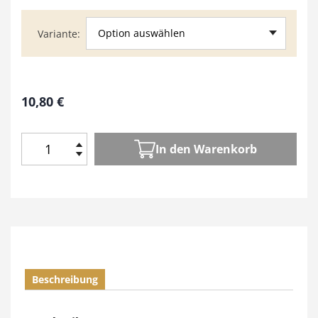
Option auswählen
Variante
10,80
€
In den Warenkorb
H
o
l
z
W
e
r
k
Beschreibung
e
n
1