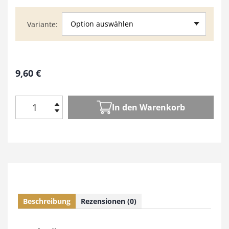
Option auswählen
Variante
9,60
€
In den Warenkorb
H
o
l
z
W
e
r
k
Beschreibung
Rezensionen (0)
e
n
6