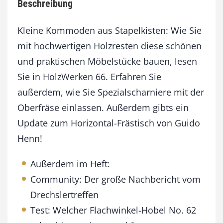
Beschreibung
6
J
u
Kleine Kommoden aus Stapelkisten: Wie Sie
l
mit hochwertigen Holzresten diese schönen
i
und praktischen Möbelstücke bauen, lesen
/
A
Sie in HolzWerken 66. Erfahren Sie
u
außerdem, wie Sie Spezialscharniere mit der
g
u
Oberfräse einlassen. Außerdem gibts ein
s
Update zum Horizontal-Frästisch von Guido
t
Henn!
2
0
1
Außerdem im Heft:
7
Community: Der große Nachbericht vom
M
e
Drechslertreffen
n
Test: Welcher Flachwinkel-Hobel No. 62
g