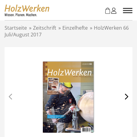
Z
u
m
I
Startseite
»
Zeitschrift
»
Einzelhefte
»
HolzWerken 66
n
Juli/August 2017
h
a
l
t
s
p
r
i
n
g
e
n