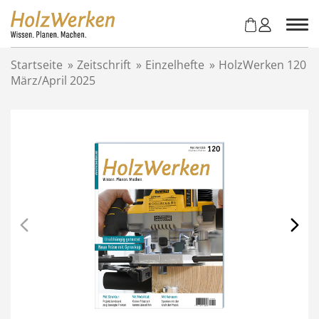
Z
u
m
I
Startseite
»
Zeitschrift
»
Einzelhefte
»
HolzWerken 120
n
März/April 2025
h
a
l
t
s
p
r
i
n
g
e
n