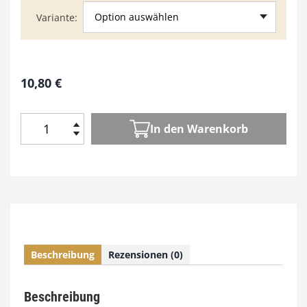
Option auswählen
Variante
10,80
€
In den Warenkorb
H
o
l
z
W
e
r
k
Beschreibung
Rezensionen (0)
e
n
1
Beschreibung
2