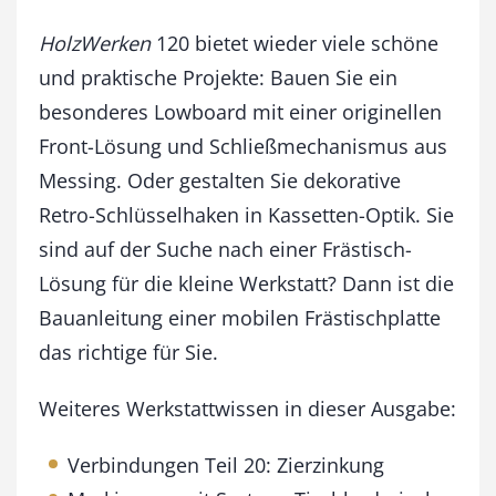
0
M
HolzWerken
120 bietet wieder viele schöne
ä
und praktische Projekte: Bauen Sie ein
r
besonderes Lowboard mit einer originellen
z
/
Front-Lösung und Schließmechanismus aus
A
Messing. Oder gestalten Sie dekorative
p
r
Retro-Schlüsselhaken in Kassetten-Optik. Sie
i
sind auf der Suche nach einer Frästisch-
l
Lösung für die kleine Werkstatt? Dann ist die
2
0
Bauanleitung einer mobilen Frästischplatte
2
das richtige für Sie.
5
M
e
Weiteres Werkstattwissen in dieser Ausgabe:
n
g
Verbindungen Teil 20: Zierzinkung
e