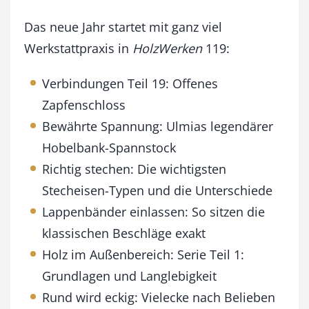
9
J
Das neue Jahr startet mit ganz viel
a
Werkstattpraxis in
HolzWerken
119:
n
u
Verbindungen Teil 19: Offenes
a
r
Zapfenschloss
/
Bewährte Spannung: Ulmias legendärer
F
e
Hobelbank-Spannstock
b
Richtig stechen: Die wichtigsten
r
Stecheisen-Typen und die Unterschiede
u
a
Lappenbänder einlassen: So sitzen die
r
klassischen Beschläge exakt
2
0
Holz im Außenbereich: Serie Teil 1:
2
Grundlagen und Langlebigkeit
5
Rund wird eckig: Vielecke nach Belieben
M