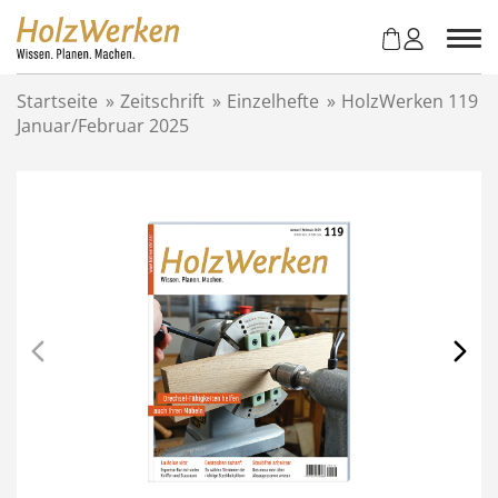
Z
u
m
I
Startseite
»
Zeitschrift
»
Einzelhefte
»
HolzWerken 119
n
Januar/Februar 2025
h
a
l
t
s
p
r
i
n
g
e
n