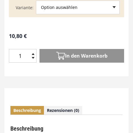
Option auswählen
Variante
10,80
€
In den Warenkorb
H
o
l
z
W
e
r
k
Beschreibung
Rezensionen (0)
e
n
1
Beschreibung
1