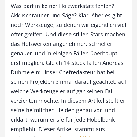
n
Was darf in keiner Holzwerkstatt fehlen?
N
Akkuschrauber und Säge? Klar. Aber es gibt
e
noch Werkzeuge, zu denen wir eigentlich viel
b
e
öfter greifen. Und diese stillen Stars machen
n
das Holzwerken angenehmer, schneller,
-
W
genauer  und in einigen Fällen überhaupt
e
erst möglich. Gleich 14 Stück fallen Andreas
r
Duhme ein: Unser Chefredakteur hat bei
k
z
seinen Projekten einmal darauf geachtet, auf
e
welche Werkzeuge er auf gar keinen Fall
u
g
verzichten möchte. In diesem Artikel stellt er
e
seine heimlichen Helden genau vor  und
d
e
erklärt, warum er sie für jede Hobelbank
r
empfiehlt. Dieser Artikel stammt aus
W