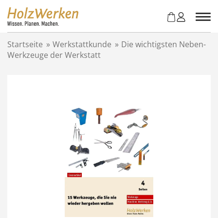
Z
u
m
I
Startseite
»
Werkstattkunde
»
Die wichtigsten Neben-
n
Werkzeuge der Werkstatt
h
a
l
t
s
p
r
i
n
g
e
n