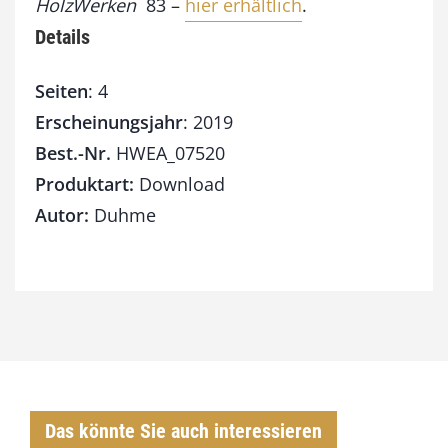
HolzWerken
83 –
hier erhältlich
.
e
r
Details
k
s
Seiten
: 4
t
a
Erscheinungsjahr
: 2019
t
Best.-Nr.
HWEA_07520
t
Produktart:
Download
M
e
Autor:
Duhme
n
g
e
Das könnte Sie auch interessieren