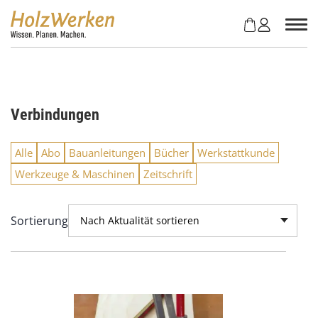
Z
u
m
I
n
h
a
Verbindungen
l
t
s
Alle
Abo
Bauanleitungen
Bücher
Werkstattkunde
p
Werkzeuge & Maschinen
Zeitschrift
r
i
n
Sortierung
Nach Aktualität sortieren
g
e
n