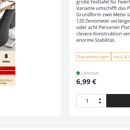
große Festtafel für Feie
Variante umschifft das P
Grundform zwei Meter la
120 Zentimeter verlänge
oder acht Personen Platz
clevere Konstruktion ve
enorme Stabilität.
Bauanleitungen
Haus & 
Lieferbar
6,99
€
B
a
u
a
n