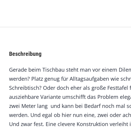
l
e
i
t
u
n
g
:
Beschreibung
M
a
Gerade beim Tischbau steht man vor einem Dilem
s
s
werden? Platz genug für Alltagsaufgaben wie schn
i
Schreibtisch? Oder doch eher als große Festtafel 
v
e
ausziehbare Variante umschifft das Problem elega
r
zwei Meter lang  und kann bei Bedarf noch mal s
E
werden. Und egal ob hier nun eine, zwei oder acht
s
s
Und zwar fest. Eine clevere Konstruktion verleih
t