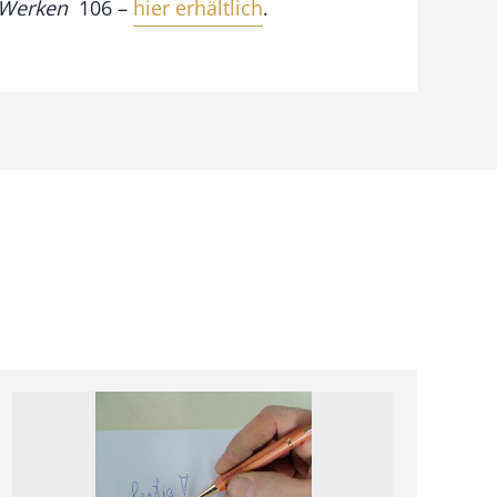
zWerken
106 –
hier erhältlich
.