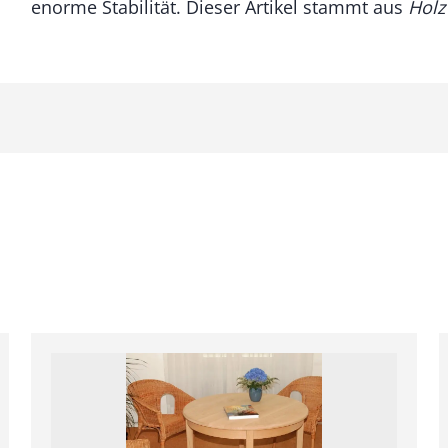
enorme Stabilität. Dieser Artikel stammt aus
Hol
i
s
c
h
M
e
n
g
e