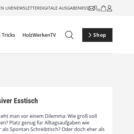
N LIVE
NEWSLETTER
DIGITALE AUSGABEN
RSS
 Tricks
HolzWerkenTV
Shop
iver Esstisch
teht man vor einem Dilemma: Wie groß soll
en? Platz genug für Alltagsaufgaben wie
r als Spontan-Schreibtisch? Oder doch eher als