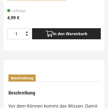
Lieferbar
4,99
€
In den Warenkorb
A
b
r
i
c
h
t
e
Beschreibung
n
m
i
Beschreibung
t
H
a
Vor dem Können kommt das Wissen: Damit