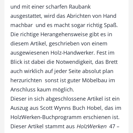
n
und mit einer scharfen Raubank
d
ausgestattet, wird das Abrichten von Hand
h
o
machbar  und es macht sogar richtig Spaß.
b
Die richtige Herangehensweise gibt es in
e
l
diesem Artikel, geschrieben von einem
n
ausgewiesenen Holz-Handwerker. Fest im
M
Blick ist dabei die Notwendigkeit, das Brett
e
n
auch wirklich auf jeder Seite absolut plan
g
herzurichten  sonst ist guter Möbelbau im
e
Anschluss kaum möglich.
Dieser in sich abgeschlossene Artikel ist ein
Auszug aus Scott Wynns Buch Hobel, das im
HolzWerken-Buchprogramm erschienen ist.
Dieser Artikel stammt aus
HolzWerken
47 –