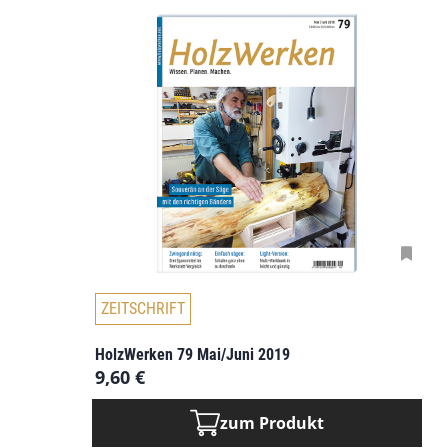
D
ZEITSCHRIFT
i
e
HolzWerken 79 Mai/Juni 2019
s
9,60
€
e
s
zum Produkt
P