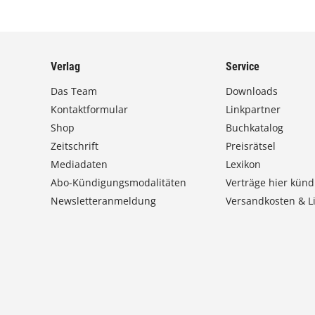
r
o
d
u
Verlag
Service
k
t
Das Team
Downloads
w
Kontaktformular
Linkpartner
e
Shop
Buchkatalog
i
s
Zeitschrift
Preisrätsel
t
Mediadaten
Lexikon
m
Abo-Kündigungsmodalitäten
Verträge hier künd
e
Newsletteranmeldung
Versandkosten & Li
h
r
e
r
e
V
a