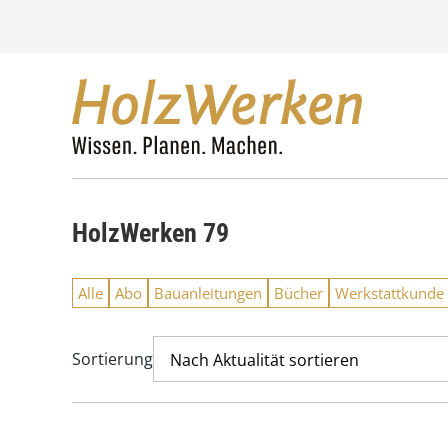
Z
u
m
I
n
h
a
l
t
s
HolzWerken 79
p
r
i
Alle
Abo
Bauanleitungen
Bücher
Werkstattkunde
n
g
e
Sortierung
Nach Aktualität sortieren
n