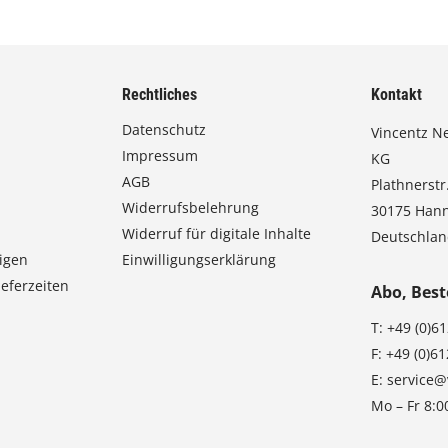
Rechtliches
Kontakt
Datenschutz
Vincentz N
Impressum
KG
AGB
Plathnerstr.
Widerrufsbelehrung
30175 Han
Widerruf für digitale Inhalte
Deutschla
igen
Einwilligungserklärung
eferzeiten
Abo, Best
T:
+49 (0)6
F:
+49 (0)6
E:
service@
Mo – Fr 8:0