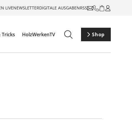
N LIVE
NEWSLETTER
DIGITALE AUSGABEN
RSS
 Tricks
HolzWerkenTV
Shop