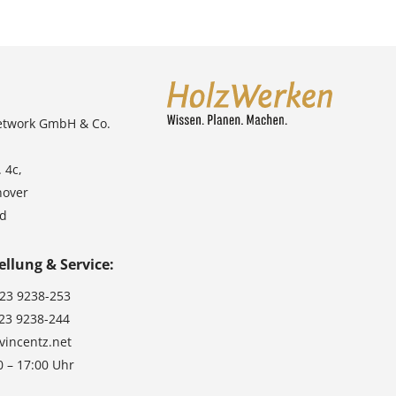
etwork GmbH & Co.
 4c,
nover
nd
ellung & Service:
123 9238-253
123 9238-244
vincentz.net
0 – 17:00 Uhr