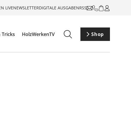
N LIVE
NEWSLETTER
DIGITALE AUSGABEN
RSS
 Tricks
HolzWerkenTV
Shop