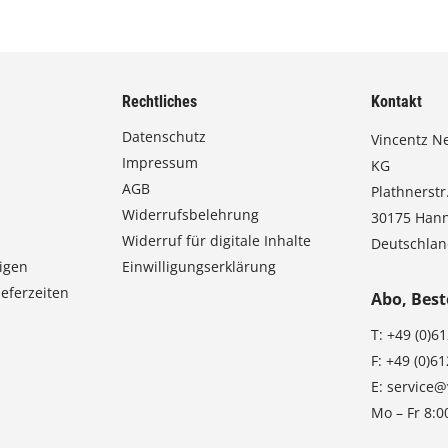
Rechtliches
Kontakt
Datenschutz
Vincentz N
Impressum
KG
AGB
Plathnerstr.
Widerrufsbelehrung
30175 Han
Widerruf für digitale Inhalte
Deutschla
igen
Einwilligungserklärung
eferzeiten
Abo, Best
T:
+49 (0)6
F:
+49 (0)6
E:
service@
Mo – Fr 8:0