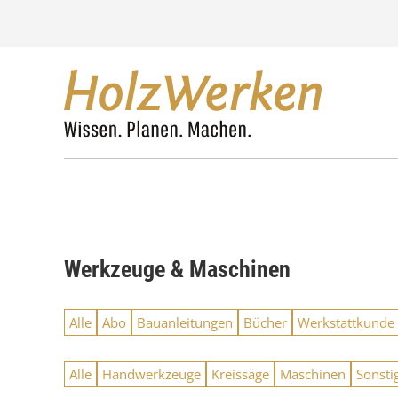
Z
u
m
I
n
h
a
l
t
s
p
r
i
n
Werkzeuge & Maschinen
g
e
n
Alle
Abo
Bauanleitungen
Bücher
Werkstattkunde
Alle
Handwerkzeuge
Kreissäge
Maschinen
Sonsti