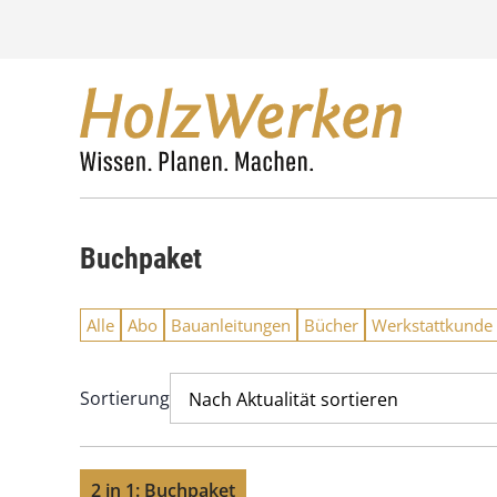
Z
u
m
I
n
h
a
l
t
s
Buchpaket
p
r
i
Alle
Abo
Bauanleitungen
Bücher
Werkstattkunde
n
g
e
Sortierung
Nach Aktualität sortieren
n
2 in 1: Buchpaket