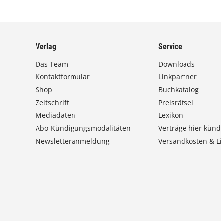
r
o
d
u
Verlag
Service
k
t
Das Team
Downloads
w
Kontaktformular
Linkpartner
e
Shop
Buchkatalog
i
s
Zeitschrift
Preisrätsel
t
Mediadaten
Lexikon
m
Abo-Kündigungsmodalitäten
Verträge hier künd
e
Newsletteranmeldung
Versandkosten & Li
h
r
e
r
e
V
a