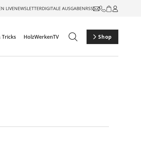
N LIVE
NEWSLETTER
DIGITALE AUSGABEN
RSS
 Tricks
HolzWerkenTV
Shop