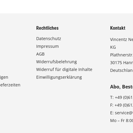
Rechtliches
Kontakt
Datenschutz
Vincentz N
Impressum
KG
AGB
Plathnerstr.
Widerrufsbelehrung
30175 Han
Widerruf für digitale Inhalte
Deutschla
igen
Einwilligungserklärung
eferzeiten
Abo, Best
T:
+49 (0)6
F:
+49 (0)6
E:
service@
Mo – Fr 8:0