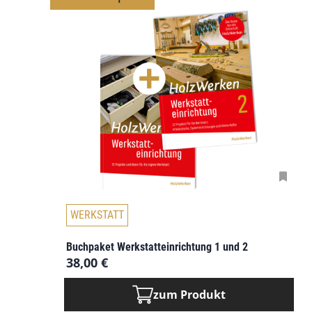
D
WERKSTATT
i
e
Buchpaket Werkstatteinrichtung 1 und 2
s
38,00
€
e
s
zum Produkt
P