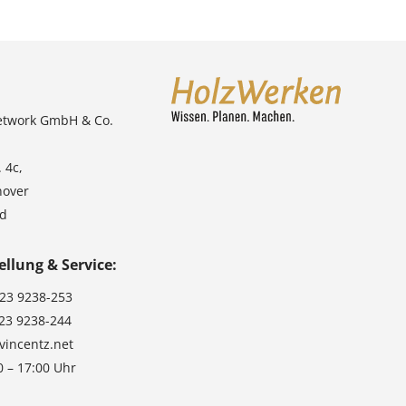
etwork GmbH & Co.
 4c,
nover
nd
ellung & Service:
123 9238-253
123 9238-244
vincentz.net
0 – 17:00 Uhr