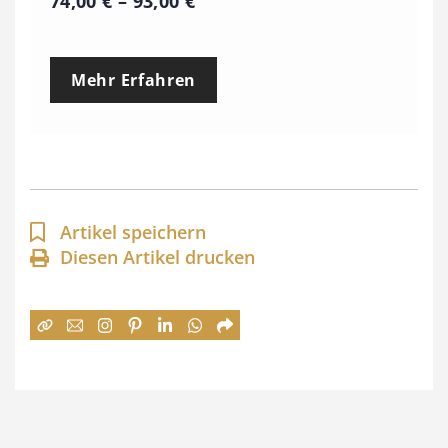
P
74,00
€
–
93,00
€
r
e
Mehr Erfahren
i
s
s
p
a
Artikel speichern
n
Diesen Artikel drucken
n
e
:
7
4