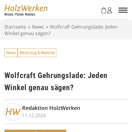
Z
u
m
I
Startseite
»
News
»
Wolfcraft Gehrungslade: Jeden
n
Winkel genau sägen?
h
a
l
News
Werkzeug & Material
t
s
p
r
Wolfcraft Gehrungslade: Jeden
i
Winkel genau sägen?
n
g
e
n
Redaktion HolzWerken
11.12.2024