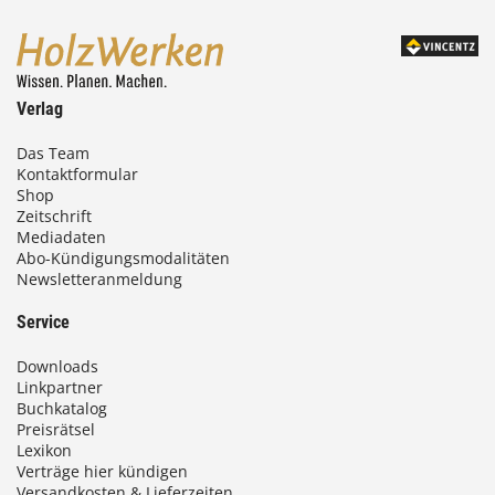
,
0
0
Verlag
€
Das Team
Kontaktformular
b
Shop
i
Zeitschrift
Mediadaten
s
Abo-Kündigungsmodalitäten
Newsletteranmeldung
9
3
Service
,
Downloads
0
Linkpartner
Buchkatalog
0
Preisrätsel
Lexikon
Verträge hier kündigen
Versandkosten & Lieferzeiten