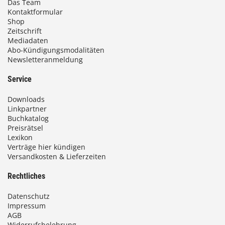
Das Team
b
Kontaktformular
Shop
i
Zeitschrift
Mediadaten
s
Abo-Kündigungsmodalitäten
Newsletteranmeldung
9
3
Service
,
Downloads
0
Linkpartner
Buchkatalog
0
Preisrätsel
Lexikon
Verträge hier kündigen
€
Versandkosten & Lieferzeiten
Rechtliches
Datenschutz
Impressum
AGB
Widerrufsbelehrung