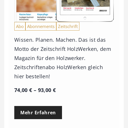
Abo
Abonnements
Zeitschrift
Wissen. Planen. Machen. Das ist das
Motto der Zeitschrift HolzWerken, dem
Magazin für den Holzwerker.
Zeitschriftenabo HolzWerken gleich
hier bestellen!
P
74,00
€
–
93,00
€
r
e
Mehr Erfahren
i
s