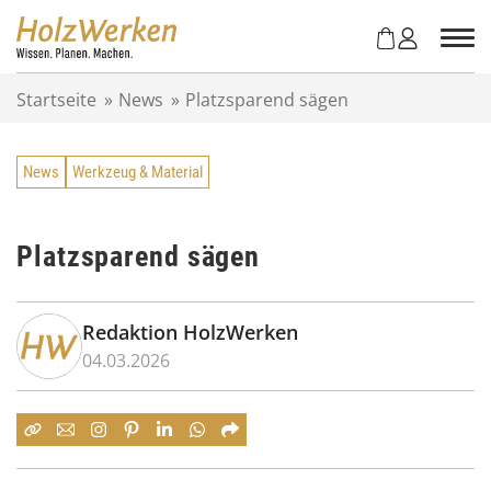
Z
u
m
I
Startseite
»
News
»
Platzsparend sägen
n
h
a
News
Werkzeug & Material
l
t
s
p
Platzsparend sägen
r
i
n
Redaktion HolzWerken
g
04.03.2026
e
n