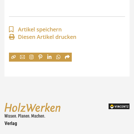
s
p
a
Artikel speichern
n
Diesen Artikel drucken
n
e
:
7
4
,
0
0
Verlag
€