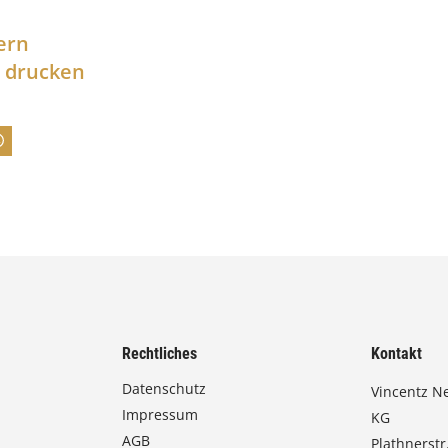
p
a
ern
n
l drucken
n
e
:
7
4
,
0
0
Rechtliches
Kontakt
€
Datenschutz
Vincentz N
Impressum
b
KG
AGB
Plathnerstr.