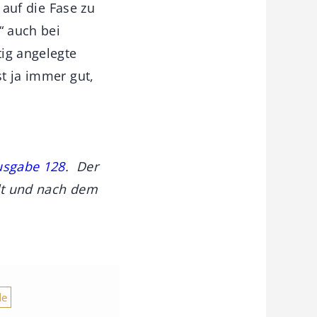
t auf die Fase zu
“ auch bei
ig angelegte
st ja immer gut,
usgabe 128
. Der
llt und nach dem
de