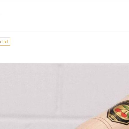
n
itel