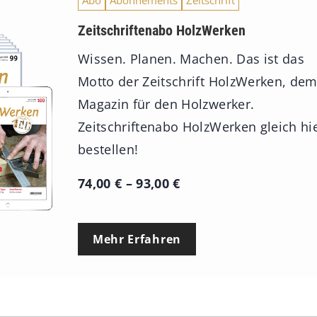
Zeitschriftenabo HolzWerken
Wissen. Planen. Machen. Das ist das
Motto der Zeitschrift HolzWerken, de
Magazin für den Holzwerker.
Zeitschriftenabo HolzWerken gleich hi
bestellen!
P
74,00
€
–
93,00
€
r
e
Mehr Erfahren
i
s
s