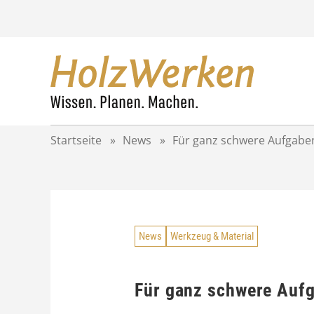
Z
u
m
I
n
h
a
l
t
Startseite
»
News
»
Für ganz schwere Aufgabe
s
p
r
i
n
g
News
Werkzeug & Material
e
n
Für ganz schwere Auf