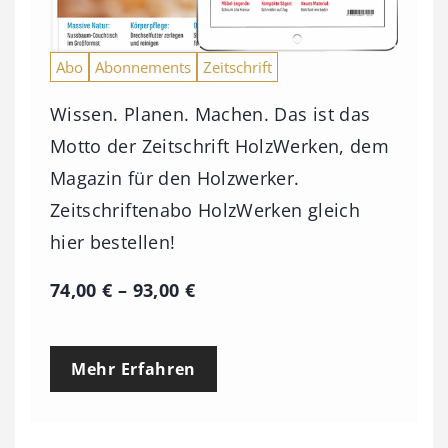
Abo
Abonnements
Zeitschrift
Wissen. Planen. Machen. Das ist das
Motto der Zeitschrift HolzWerken, dem
Magazin für den Holzwerker.
Zeitschriftenabo HolzWerken gleich
hier bestellen!
P
74,00
€
–
93,00
€
r
e
Mehr Erfahren
i
s