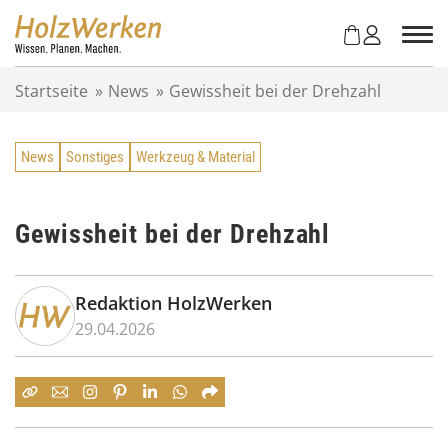
Z
u
m
I
Startseite
»
News
»
Gewissheit bei der Drehzahl
n
h
a
News
Sonstiges
Werkzeug & Material
l
t
s
p
Gewissheit bei der Drehzahl
r
i
n
Redaktion HolzWerken
g
29.04.2026
e
n