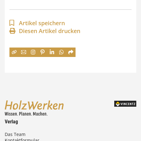
s
p
a
Artikel speichern
n
Diesen Artikel drucken
n
e
:
7
4
,
0
0
Verlag
€
Das Team
Kontaktformular