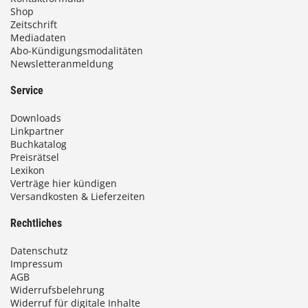
b
Shop
i
Zeitschrift
Mediadaten
s
Abo-Kündigungsmodalitäten
Newsletteranmeldung
9
3
Service
,
Downloads
0
Linkpartner
Buchkatalog
0
Preisrätsel
Lexikon
Verträge hier kündigen
Versandkosten & Lieferzeiten
€
Rechtliches
Datenschutz
Impressum
AGB
Widerrufsbelehrung
Widerruf für digitale Inhalte