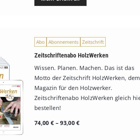
Abo
Abonnements
Zeitschrift
Zeitschriftenabo HolzWerken
Wissen. Planen. Machen. Das ist das
Motto der Zeitschrift HolzWerken, de
Magazin für den Holzwerker.
Zeitschriftenabo HolzWerken gleich hi
bestellen!
P
74,00
€
–
93,00
€
r