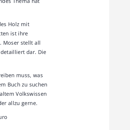
endes Thema hat
des Holz mit
en ist ihre
Moser stellt all
etailliert dar. Die
reiben muss, was
esem Buch zu suchen
n altem Volkswissen
der allzu gerne.
uro