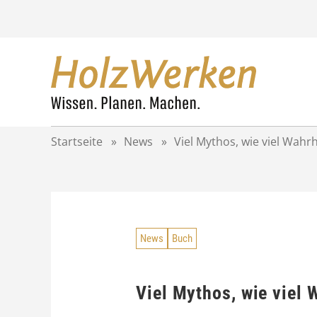
Z
u
m
I
n
h
a
l
t
Startseite
»
News
»
Viel Mythos, wie viel Wahrh
s
p
r
i
n
g
News
Buch
e
n
Viel Mythos, wie viel 