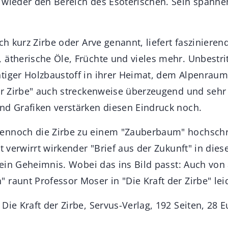
 wieder den Bereich des Esoterischen. Sein spann
!
uch kurz Zirbe oder Arve genannt, liefert faszinieren
ätherische Öle, Früchte und vieles mehr. Unbestritt
tiger Holzbaustoff in ihrer Heimat, dem Alpenraum. 
er Zirbe" auch streckenweise überzeugend und sehr d
nd Grafiken verstärken diesen Eindruck noch.
ennoch die Zirbe zu einem "Zauberbaum" hochsch
ht verwirrt wirkender "Brief aus der Zukunft" in di
 sein Geheimnis. Wobei das ins Bild passt: Auch vo
raunt Professor Moser in "Die Kraft der Zirbe" lei
Die Kraft der Zirbe, Servus-Verlag, 192 Seiten, 28 E