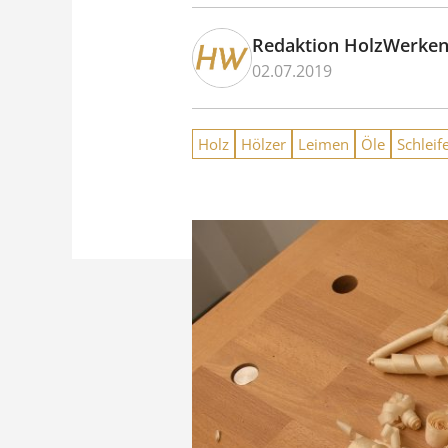
Redaktion HolzWerke
02.07.2019
Holz
Hölzer
Leimen
Öle
Schleif