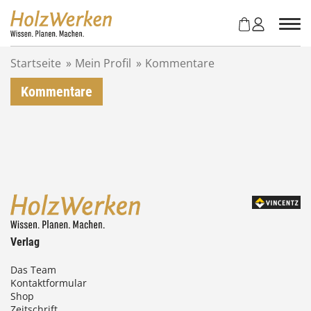
Z
u
m
I
Startseite
»
Mein Profil
»
Kommentare
n
h
Kommentare
a
l
t
s
p
r
i
n
g
e
Verlag
n
Das Team
Kontaktformular
Shop
Zeitschrift