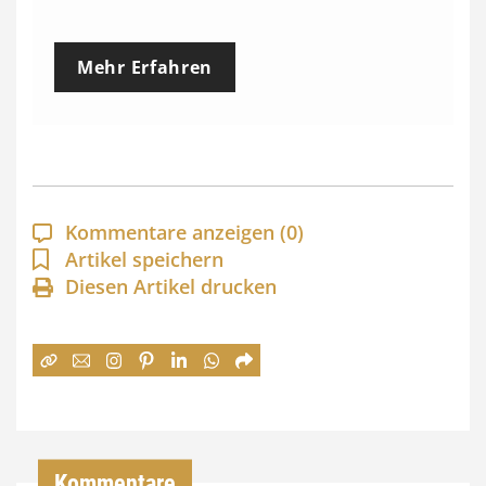
r
e
Mehr Erfahren
i
s
s
p
a
Kommentare anzeigen
(0)
n
Artikel speichern
Diesen Artikel drucken
n
e
:
7
4
,
Kommentare