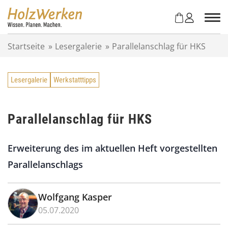
Z
u
m
I
Startseite
»
Lesergalerie
»
Parallelanschlag für HKS
n
h
a
Lesergalerie
Werkstatttipps
l
t
s
p
Parallelanschlag für HKS
r
i
Erweiterung des im aktuellen Heft vorgestellten
n
g
Parallelanschlags
e
n
Wolfgang Kasper
05.07.2020