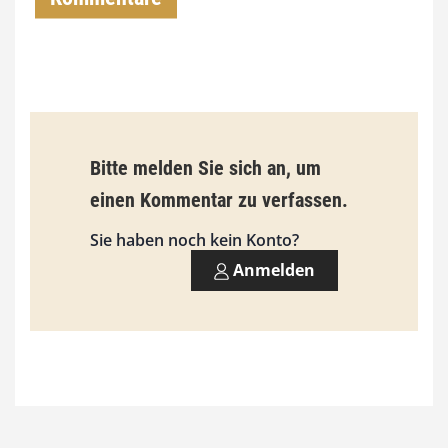
0
0
€
b
Bitte melden Sie sich an, um
i
einen Kommentar zu verfassen.
s
9
Sie haben noch kein Konto?
3
Anmelden
,
0
0
€