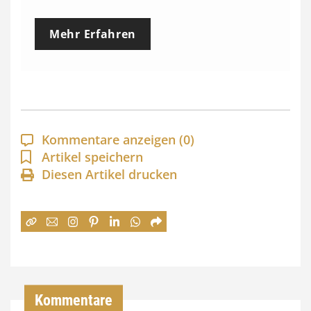
r
e
Mehr Erfahren
i
s
s
p
a
Kommentare anzeigen
(0)
n
Artikel speichern
Diesen Artikel drucken
n
e
:
7
4
,
Kommentare