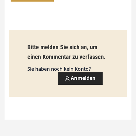
0
0
€
b
Bitte melden Sie sich an, um
i
einen Kommentar zu verfassen.
s
9
Sie haben noch kein Konto?
3
Anmelden
,
0
0
€