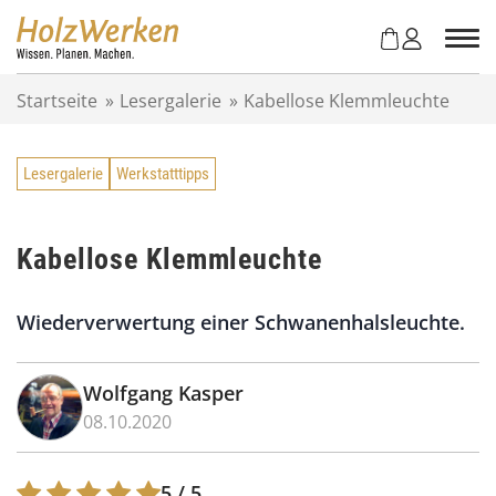
Z
u
m
I
Startseite
»
Lesergalerie
»
Kabellose Klemmleuchte
n
h
a
Lesergalerie
Werkstatttipps
l
t
s
p
Kabellose Klemmleuchte
r
i
Wiederverwertung einer Schwanenhalsleuchte.
n
g
e
Wolfgang Kasper
n
08.10.2020
5
/ 5.