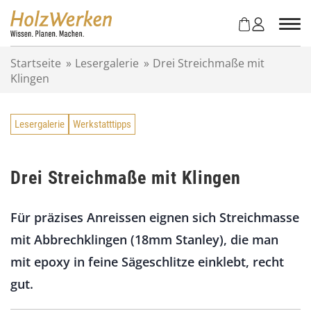
Z
u
m
I
Startseite
»
Lesergalerie
»
Drei Streichmaße mit
n
Klingen
h
a
l
Lesergalerie
Werkstatttipps
t
s
p
r
Drei Streichmaße mit Klingen
i
n
Für präzises Anreissen eignen sich Streichmasse
g
e
mit Abbrechklingen (18mm Stanley), die man
n
mit epoxy in feine Sägeschlitze einklebt, recht
gut.