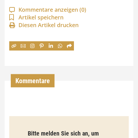
a
Kommentare anzeigen
(0)
n
Artikel speichern
Diesen Artikel drucken
n
e
:
7
4
,
Kommentare
0
0
€
b
Bitte melden Sie sich an, um
i