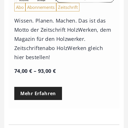
Abo
Abonnements
Zeitschrift
Wissen. Planen. Machen. Das ist das
Motto der Zeitschrift HolzWerken, dem
Magazin für den Holzwerker.
Zeitschriftenabo HolzWerken gleich
hier bestellen!
P
74,00
€
–
93,00
€
r
e
Mehr Erfahren
i
s
s
p