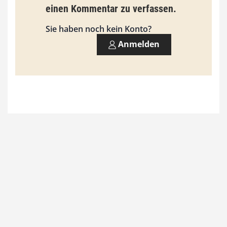
einen Kommentar zu verfassen.
s
9
Sie haben noch kein Konto?
3
Anmelden
,
0
0
€