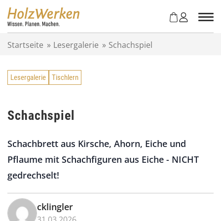
Z
u
m
I
Startseite
»
Lesergalerie
»
Schachspiel
n
h
a
Lesergalerie
Tischlern
l
t
s
p
Schachspiel
r
i
Schachbrett aus Kirsche, Ahorn, Eiche und
n
g
Pflaume mit Schachfiguren aus Eiche - NICHT
e
gedrechselt!
n
cklingler
31.03.2026