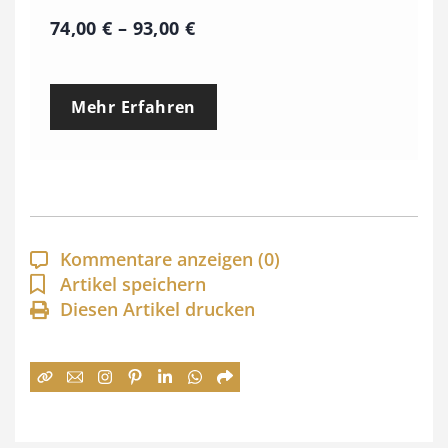
P
74,00
€
–
93,00
€
r
e
Mehr Erfahren
i
s
s
p
a
Kommentare anzeigen
(0)
n
Artikel speichern
Diesen Artikel drucken
n
e
:
7
4