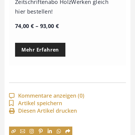
Zeitschriftenabo HolzWerken gleich
hier bestellen!
P
74,00
€
–
93,00
€
r
e
Mehr Erfahren
i
s
s
p
a
Kommentare anzeigen
(0)
n
Artikel speichern
Diesen Artikel drucken
n
e
: