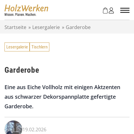
Z
u
m
I
Startseite
»
Lesergalerie
»
Garderobe
n
h
a
Lesergalerie
Tischlern
l
t
s
p
Garderobe
r
i
Eine aus Eiche Vollholz mit einigen Aktzenten
n
g
aus schwarzer Dekorspannplatte gefertigte
e
Garderobe.
n
19.02.2026