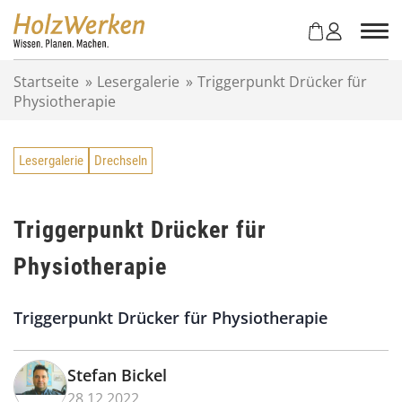
Z
u
m
I
Startseite
»
Lesergalerie
»
Triggerpunkt Drücker für
n
Physiotherapie
h
a
l
Lesergalerie
Drechseln
t
s
p
r
Triggerpunkt Drücker für
i
Physiotherapie
n
g
e
Triggerpunkt Drücker für Physiotherapie
n
Stefan Bickel
28.12.2022