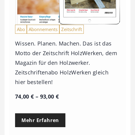
Abo
Abonnements
Zeitschrift
Wissen. Planen. Machen. Das ist das
Motto der Zeitschrift HolzWerken, dem
Magazin für den Holzwerker.
Zeitschriftenabo HolzWerken gleich
hier bestellen!
P
74,00
€
–
93,00
€
r
e
Mehr Erfahren
i
s