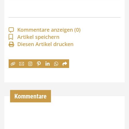
s
p
a
Kommentare anzeigen
(0)
n
Artikel speichern
Diesen Artikel drucken
n
e
:
7
4
,
Kommentare
0
0
€