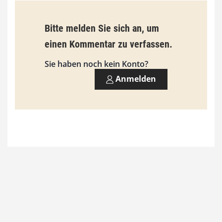
b
Bitte melden Sie sich an, um
i
einen Kommentar zu verfassen.
s
9
Sie haben noch kein Konto?
3
Anmelden
,
0
0
€