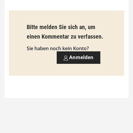
€
b
Bitte melden Sie sich an, um
i
einen Kommentar zu verfassen.
s
9
Sie haben noch kein Konto?
3
Anmelden
,
0
0
€