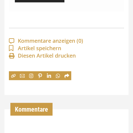
i
s
s
p
a
Kommentare anzeigen
(0)
n
Artikel speichern
Diesen Artikel drucken
n
e
:
7
4
,
Kommentare
0
0