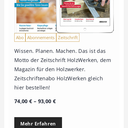
Abo
Abonnements
Zeitschrift
Wissen. Planen. Machen. Das ist das
Motto der Zeitschrift HolzWerken, dem
Magazin für den Holzwerker.
Zeitschriftenabo HolzWerken gleich
hier bestellen!
P
74,00
€
–
93,00
€
r
e
Mehr Erfahren