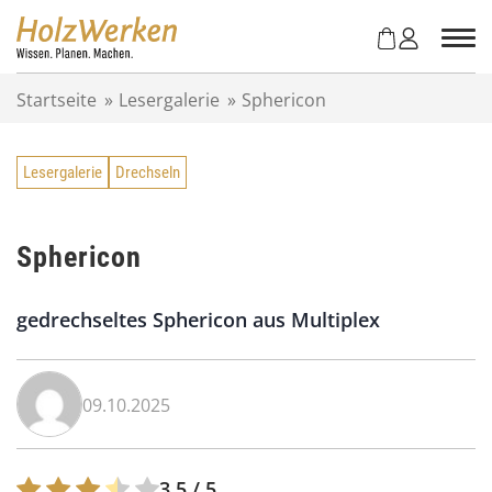
Z
u
m
I
Startseite
»
Lesergalerie
»
Sphericon
n
h
a
Lesergalerie
Drechseln
l
t
s
p
Sphericon
r
i
gedrechseltes Sphericon aus Multiplex
n
g
e
n
09.10.2025
3.5
/ 5.