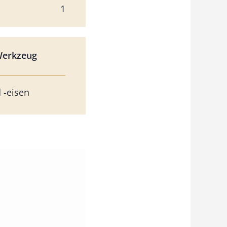
1
Werkzeug
 -eisen