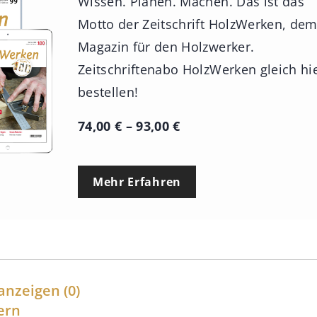
Wissen. Planen. Machen. Das ist das
Motto der Zeitschrift HolzWerken, de
Magazin für den Holzwerker.
Zeitschriftenabo HolzWerken gleich hi
bestellen!
P
74,00
€
–
93,00
€
r
e
Mehr Erfahren
i
s
s
p
a
anzeigen
(0)
n
ern