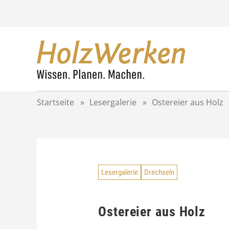
Z
u
m
I
n
h
a
l
t
Startseite
»
Lesergalerie
»
Ostereier aus Holz
s
p
r
i
n
g
Lesergalerie
Drechseln
e
n
Ostereier aus Holz