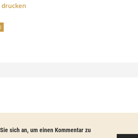
l drucken
n
e
:
7
4
,
0
0
€
b
i
s
 Sie sich an, um einen Kommentar zu
9