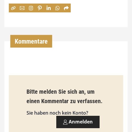
:
7
4
,
Kommentare
0
0
€
b
Bitte melden Sie sich an, um
i
einen Kommentar zu verfassen.
s
9
Sie haben noch kein Konto?
3
Anmelden
,