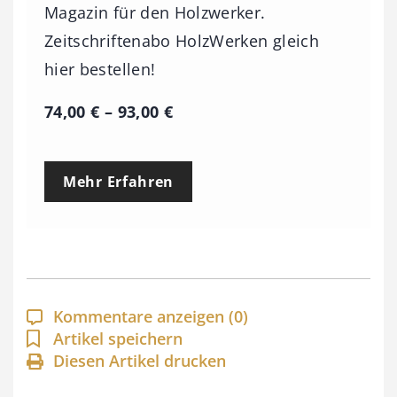
Magazin für den Holzwerker.
Zeitschriftenabo HolzWerken gleich
hier bestellen!
P
74,00
€
–
93,00
€
r
e
Mehr Erfahren
i
s
s
p
a
Kommentare anzeigen
(0)
n
Artikel speichern
Diesen Artikel drucken
n
e