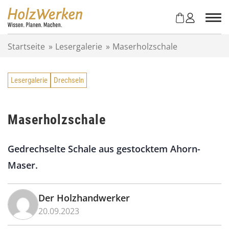
Z
u
m
I
Startseite
»
Lesergalerie
»
Maserholzschale
n
h
a
Lesergalerie
Drechseln
l
t
s
p
Maserholzschale
r
i
Gedrechselte Schale aus gestocktem Ahorn-
n
g
Maser.
e
n
Der Holzhandwerker
20.09.2023