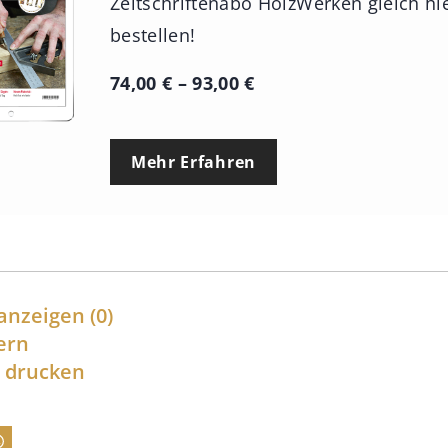
Zeitschriftenabo HolzWerken gleich hi
bestellen!
P
74,00
€
–
93,00
€
r
e
Mehr Erfahren
i
s
s
p
a
anzeigen
(0)
n
ern
l drucken
n
e
: