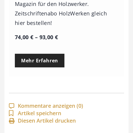
Magazin für den Holzwerker.
Zeitschriftenabo HolzWerken gleich
hier bestellen!
P
74,00
€
–
93,00
€
r
e
Mehr Erfahren
i
s
s
p
a
Kommentare anzeigen
(0)
n
Artikel speichern
Diesen Artikel drucken
n
e