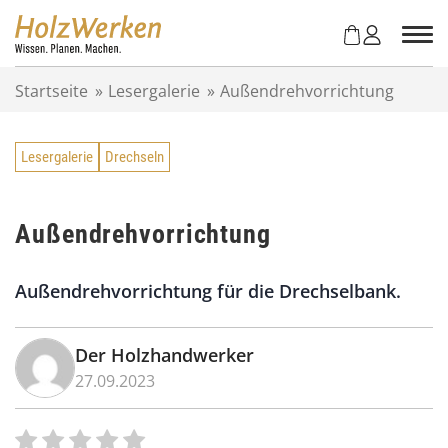
Z
u
m
I
Startseite
»
Lesergalerie
»
Außendrehvorrichtung
n
h
a
Lesergalerie
Drechseln
l
t
s
p
Außendrehvorrichtung
r
i
Außendrehvorrichtung für die Drechselbank.
n
g
e
Der Holzhandwerker
n
27.09.2023