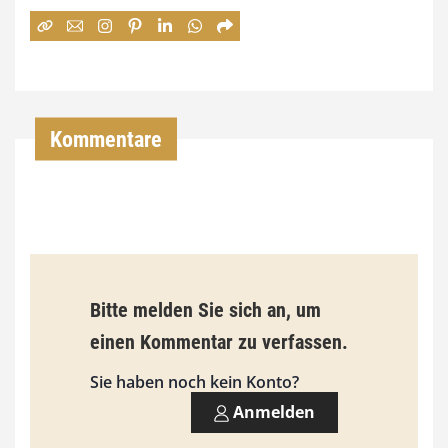
:
7
4
,
Kommentare
0
0
€
b
Bitte melden Sie sich an, um
i
einen Kommentar zu verfassen.
s
9
Sie haben noch kein Konto?
3
Anmelden
,